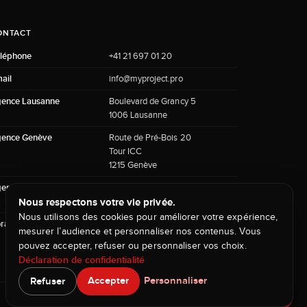
ONTACT
léphone
+41 21 697 01 20
ail
info@myproject.pro
ence Lausanne
Boulevard de Grancy 5
1006 Lausanne
ence Genève
Route de Pré-Bois 20
Tour ICC
1215 Genève
ence Sierre
Chemin de la Metralie 41
3960 Sierre
Nous respectons votre vie privée.
Nous utilisons des cookies pour améliorer votre expérience,
raires
Lun-Ven 9h-13h / 14h-18h • Sam
mesurer l’audience et personnaliser nos contenus. Vous
9h-12h
pouvez accepter, refuser ou personnaliser vos choix.
Déclaration de confidentialité
Accepter
Personnaliser
Refuser
Prendre un rendez-vous