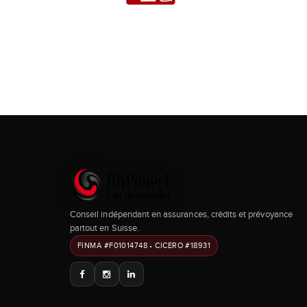
Conseil indépendant en assurances, crédits et prévoyance
partout en Suisse.
FINMA #F01014748 • CICERO #18931