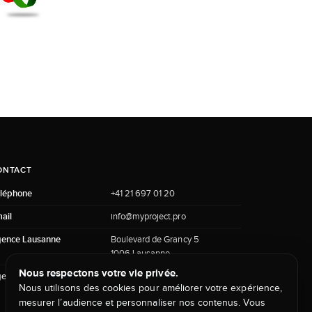
ONTACT
léphone
+41 21 697 01 20
ail
info@myproject.pro
ence Lausanne
Boulevard de Grancy 5
1006 Lausanne
Nous respectons votre vie privée.
ence Genève
Route de Pré-Bois 20
Nous utilisons des cookies pour améliorer votre expérience,
Tour ICC
mesurer l’audience et personnaliser nos contenus. Vous
1215 Genève