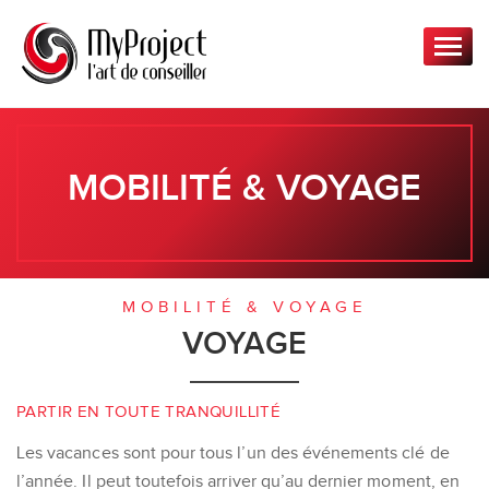
T
o
g
g
l
e
MOBILITÉ & VOYAGE
n
a
v
i
g
MOBILITÉ & VOYAGE
a
VOYAGE
t
i
o
PARTIR EN TOUTE TRANQUILLITÉ
n
Les vacances sont pour tous l’un des événements clé de
l’année. Il peut toutefois arriver qu’au dernier moment, en